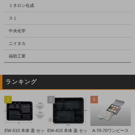
ミネロン化成
スミ
中央化学
ニイタカ
福助工業
ランキング
1
2
3
EW-510 本体 蓋 セッ
EW-410 本体 蓋 セッ
A-70-70ワンピース