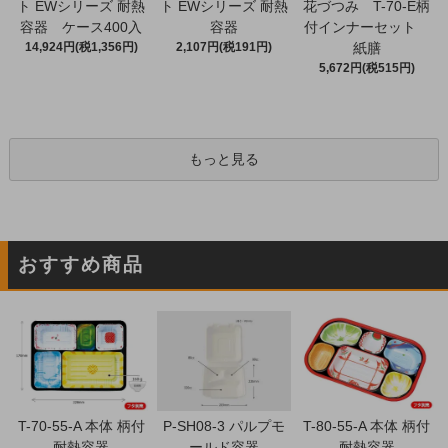
ト EWシリーズ 耐熱
ト EWシリーズ 耐熱
花づつみ T-70-E柄
容器 ケース400入
容器
付インナーセット
14,924円(税1,356円)
2,107円(税191円)
紙膳
5,672円(税515円)
もっと見る
おすすめ商品
T-70-55-A 本体 柄付
P-SH08-3 パルプモ
T-80-55-A 本体 柄付
耐熱容器
ールド容器
耐熱容器