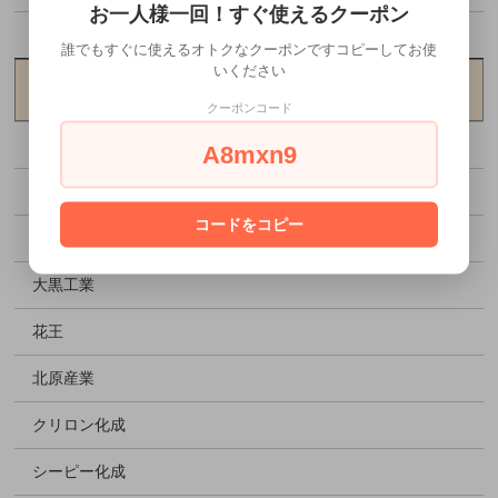
お一人様一回！すぐ使えるクーポン
お花見特集
誰でもすぐに使えるオトクなクーポンですコピーしてお使
いください
メーカーから探す
クーポンコード
アヅミ産業
A8mxn9
エフピコ
コードをコピー
エフピコチューパ
大黒工業
花王
北原産業
クリロン化成
シーピー化成