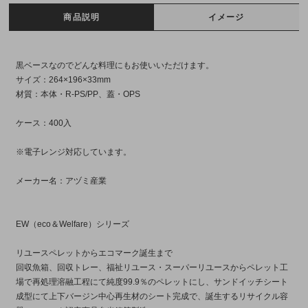
商品説明
イメージ
黒ベースなのでどんな料理にもお使いいただけます。
サイズ：264×196×33mm
材質：本体・R-PS/PP、蓋・OPS
ケース：400入
※電子レンジ対応しています。
メーカー名：アヅミ産業
EW（eco＆Welfare）シリーズ
リユースペレットからエコマーク誕生まで
回収魚箱、回収トレー、福祉リユース・スーパーリユースからペレット工
場で再処理溶融工程にて純度99.9％のペレットにし、サンドイッチシート
成型にて上下バージン中心再生材のシート完成で、誕生するリサイクル容