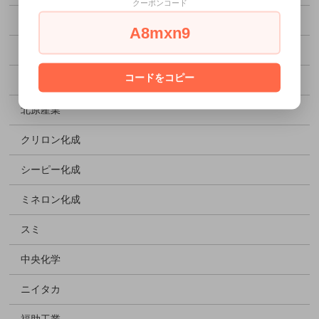
クーポンコード
エフピコチューパ
A8mxn9
大黒工業
コードをコピー
花王
北原産業
クリロン化成
シーピー化成
ミネロン化成
スミ
中央化学
ニイタカ
福助工業