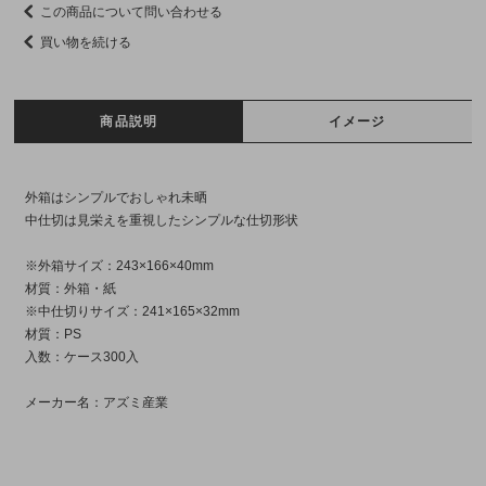
この商品について問い合わせる
買い物を続ける
商品説明
イメージ
外箱はシンプルでおしゃれ未晒
中仕切は見栄えを重視したシンプルな仕切形状
※外箱サイズ：243×166×40mm
材質：外箱・紙
※中仕切りサイズ：241×165×32mm
材質：PS
入数：ケース300入
メーカー名：アズミ産業