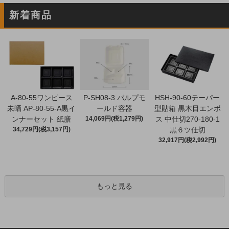
新着商品
A-80-55ワンピース
P-SH08-3 パルプモ
HSH-90-60テーパー
未晒 AP-80-55-A黒イ
ールド容器
型貼箱 黒木目エンボ
ンナーセット 紙膳
14,069円(税1,279円)
ス 中仕切270-180-1
34,729円(税3,157円)
黒６ツ仕切
32,917円(税2,992円)
もっと見る