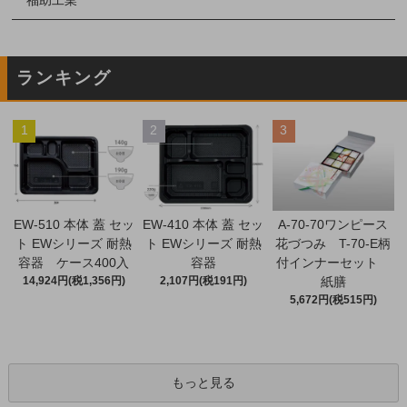
ランキング
1
2
3
EW-510 本体 蓋 セッ
EW-410 本体 蓋 セッ
A-70-70ワンピース
ト EWシリーズ 耐熱
ト EWシリーズ 耐熱
花づつみ T-70-E柄
容器 ケース400入
容器
付インナーセット
14,924円(税1,356円)
2,107円(税191円)
紙膳
5,672円(税515円)
もっと見る