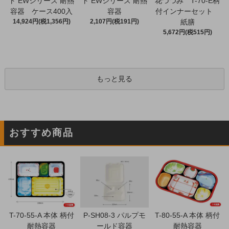
ト EWシリーズ 耐熱
ト EWシリーズ 耐熱
花づつみ T-70-E柄
容器 ケース400入
容器
付インナーセット
14,924円(税1,356円)
2,107円(税191円)
紙膳
5,672円(税515円)
もっと見る
おすすめ商品
T-70-55-A 本体 柄付
P-SH08-3 パルプモ
T-80-55-A 本体 柄付
耐熱容器
ールド容器
耐熱容器