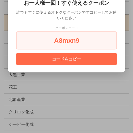
お一人様一回！すぐ使えるクーポン
お花見特集
誰でもすぐに使えるオトクなクーポンですコピーしてお使
いください
メーカーから探す
クーポンコード
アヅミ産業
A8mxn9
エフピコ
コードをコピー
エフピコチューパ
大黒工業
花王
北原産業
クリロン化成
シーピー化成