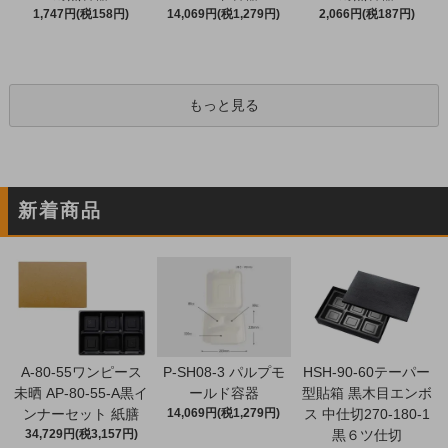
1,747円(税158円)
14,069円(税1,279円)
2,066円(税187円)
もっと見る
新着商品
A-80-55ワンピース
P-SH08-3 パルプモ
HSH-90-60テーパー
未晒 AP-80-55-A黒イ
ールド容器
型貼箱 黒木目エンボ
ンナーセット 紙膳
14,069円(税1,279円)
ス 中仕切270-180-1
34,729円(税3,157円)
黒６ツ仕切