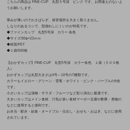
こちらの商品は FINE-CUP 丸型５号深 ピンク です。お間違えのないよ
うお願いします。
厚みが薄いのでかさばらず、保管場所を大きく取りません。
しなりのあるコシで、型崩れしにくいのが特長です。
◆ファインカップ 丸型5号深 カラー 各色
◆サイズ/30φ×23ｍｍ
◆材質/PET
◆１袋/500枚
【おかずカップ】FINE-CUP 丸型5号深 カラー各色 １袋（５００枚
入）
おかずカップは丸型大きさは4号～10号の7種類です。
カラーもイエロー・グリーン・雲竜・ホワイト・ピンク・パープルの6色
です。
小さいカップは漬物・サラダ・フルーツなど彩り演出に最適です。
大きいカップはメイン食材、汁気が多い食材マーボー豆腐や酢豚・煮物の
などに使用すると便利です。
お弁当・駅弁・給食・オードブル・仕出し・おせち・おはぎ、などに使用
されています。