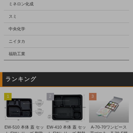
ミネロン化成
スミ
中央化学
ニイタカ
福助工業
ランキング
1
2
3
EW-510 本体 蓋 セッ
EW-410 本体 蓋 セッ
A-70-70ワンピース