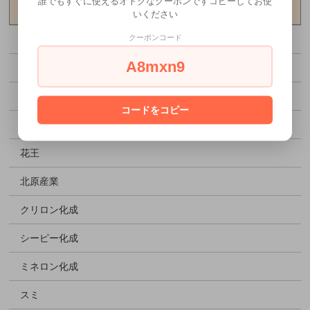
誰でもすぐに使えるオトクなクーポンですコピーしてお使
メーカーから探す
いください
クーポンコード
アヅミ産業
A8mxn9
エフピコ
エフピコチューパ
コードをコピー
大黒工業
花王
北原産業
クリロン化成
シーピー化成
ミネロン化成
スミ