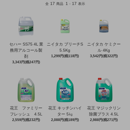
17
1
17
全
商品
-
表示
セハー SS75 4L 業
ニイタカ ブリーチS
ニイタカ ケミクー
務用アルコール製
5.5Kg
ル 4Kg
剤
1,299円(税118円)
3,542円(税322円)
3,343円(税247円)
花王 ファミリー
花王 キッチンハイ
花王 マジックリン
フレッシュ 4.5L
ター 5㎏
除菌プラス 4.5L
2,559円(税232円)
2,088円(税189円)
2,988円(税271円)