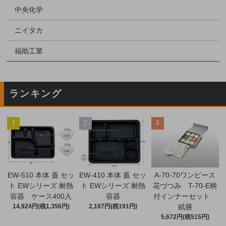
中央化学
ニイタカ
福助工業
ランキング
1
2
3
EW-510 本体 蓋 セッ
EW-410 本体 蓋 セッ
A-70-70ワンピース
ト EWシリーズ 耐熱
ト EWシリーズ 耐熱
花づつみ T-70-E柄
容器 ケース400入
容器
付インナーセット
14,924円(税1,356円)
2,107円(税191円)
紙膳
5,672円(税515円)