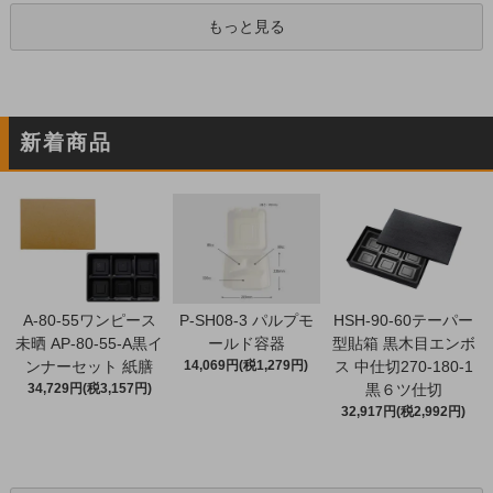
もっと見る
新着商品
A-80-55ワンピース
P-SH08-3 パルプモ
HSH-90-60テーパー
未晒 AP-80-55-A黒イ
ールド容器
型貼箱 黒木目エンボ
ンナーセット 紙膳
14,069円(税1,279円)
ス 中仕切270-180-1
34,729円(税3,157円)
黒６ツ仕切
32,917円(税2,992円)