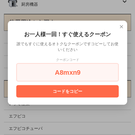
厨房機器
使用用途から探す
×
お一人様一回！すぐ使えるクーポン
野外イベント
誰でもすぐに使えるオトクなクーポンですコピーしてお使
いください
食中毒対策
クーポンコード
格安資材特集
A8mxn9
お花見特集
メーカーから探す
コードをコピー
アヅミ産業
エフピコ
エフピコチューパ