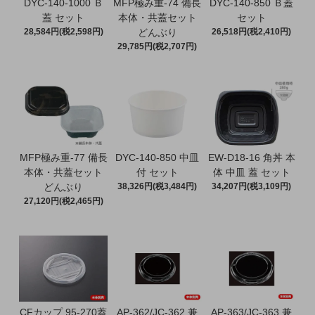
DYC-140-1000 Ｂ
MFP極み重-74 備長
DYC-140-850 Ｂ蓋
蓋 セット
本体・共蓋セット
セット
28,584円(税2,598円)
どんぶり
26,518円(税2,410円)
29,785円(税2,707円)
MFP極み重-77 備長
DYC-140-850 中皿
EW-D18-16 角丼 本
本体・共蓋セット
付 セット
体 中皿 蓋 セット
どんぶり
38,326円(税3,484円)
34,207円(税3,109円)
27,120円(税2,465円)
CFカップ 95-270蓋
AP-362/JC-362 兼
AP-363/JC-363 兼