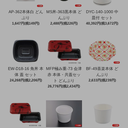
AP-362本体白 どん
MS丼-363黒本体 ど
DYC-140-1000 中
ぶり
んぶり
皿付 セット
1,647円(税149円)
2,488円(税226円)
40,392円(税3,672円)
EW-D18-16 角丼 本
MFP極み重-73 会津
BF-49喜楽本体 ど
体 蓋 セット
赤 本体・共蓋セッ
んぶり
24,268円(税2,206円)
ト どんぶり
2,633円(税239円)
26,776円(税2,434円)