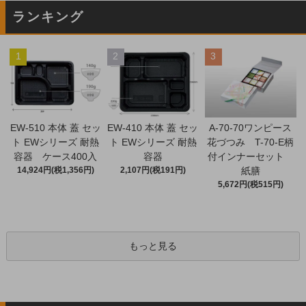
ランキング
1
2
3
EW-510 本体 蓋 セッ
EW-410 本体 蓋 セッ
A-70-70ワンピース
ト EWシリーズ 耐熱
ト EWシリーズ 耐熱
花づつみ T-70-E柄
容器 ケース400入
容器
付インナーセット
14,924円(税1,356円)
2,107円(税191円)
紙膳
5,672円(税515円)
もっと見る