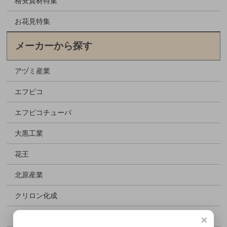
格安資材特集
お花見特集
メーカーから探す
アヅミ産業
エフピコ
エフピコチューパ
大黒工業
花王
北原産業
クリロン化成
シーピー化成
×