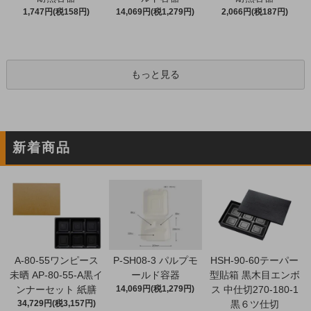
1,747円(税158円)
14,069円(税1,279円)
2,066円(税187円)
もっと見る
新着商品
A-80-55ワンピース
P-SH08-3 パルプモ
HSH-90-60テーパー
未晒 AP-80-55-A黒イ
ールド容器
型貼箱 黒木目エンボ
ンナーセット 紙膳
14,069円(税1,279円)
ス 中仕切270-180-1
34,729円(税3,157円)
黒６ツ仕切