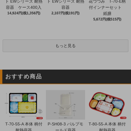
ト EWシリーズ 耐熱
ト EWシリーズ 耐熱
花づつみ T-70-E柄
容器 ケース400入
容器
付インナーセット
14,924円(税1,356円)
2,107円(税191円)
紙膳
5,672円(税515円)
もっと見る
おすすめ商品
T-70-55-A 本体 柄付
P-SH08-3 パルプモ
T-80-55-A 本体 柄付
耐熱容器
ールド容器
耐熱容器