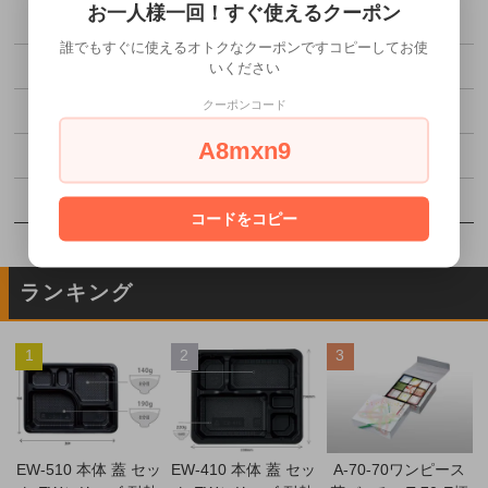
お一人様一回！すぐ使えるクーポン
ミネロン化成
誰でもすぐに使えるオトクなクーポンですコピーしてお使
スミ
いください
クーポンコード
中央化学
A8mxn9
ニイタカ
福助工業
コードをコピー
ランキング
1
2
3
EW-510 本体 蓋 セッ
EW-410 本体 蓋 セッ
A-70-70ワンピース