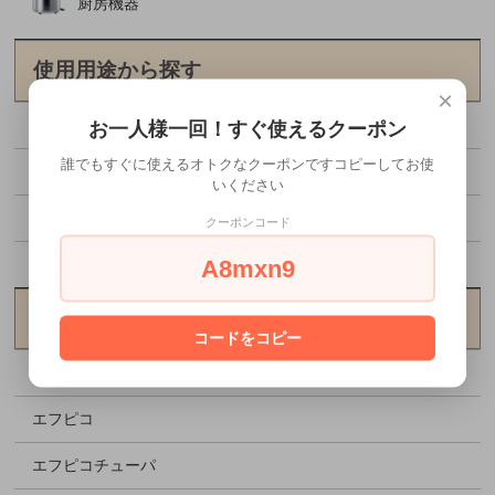
厨房機器
使用用途から探す
×
野外イベント
お一人様一回！すぐ使えるクーポン
誰でもすぐに使えるオトクなクーポンですコピーしてお使
食中毒対策
いください
格安資材特集
クーポンコード
A8mxn9
お花見特集
メーカーから探す
コードをコピー
アヅミ産業
エフピコ
エフピコチューパ