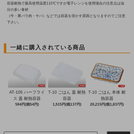
容器耐熱で最高使用温度110℃ですが電子レンジを使用場合の注意点は油
分の多い食材
（牛・豚バラ肉・サバ）などでは容器を溶かす原因となりますのでご注意
下さい。
一緒に購入されている商品
AT-105 ハーフライ
T-10 ごはん 蓋 耐熱
T-10 ごはん 本体 耐
ス 蓋 耐熱容器
容器
熱容器
594円(税54円)
1,515円(税137円)
20,215円(税1,837円)