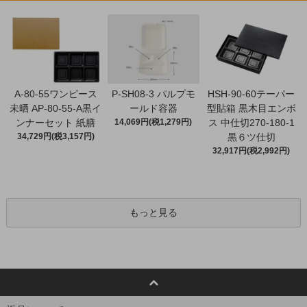
A-80-55ワンピース
P-SH08-3 パルプモ
HSH-90-60テーパー
未晒 AP-80-55-A黒イ
ールド容器
型貼箱 黒木目エンボ
ンナーセット 紙膳
14,069円(税1,279円)
ス 中仕切270-180-1
34,729円(税3,157円)
黒６ツ仕切
32,917円(税2,992円)
もっと見る