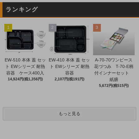
ランキング
1
2
3
EW-510 本体 蓋 セッ
EW-410 本体 蓋 セッ
A-70-70ワンピース
ト EWシリーズ 耐熱
ト EWシリーズ 耐熱
花づつみ T-70-E柄
容器 ケース400入
容器
付インナーセット
14,924円(税1,356円)
2,107円(税191円)
紙膳
5,672円(税515円)
もっと見る