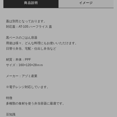
商品説明
イメージ
蓋は別売となっております。
対応蓋：AT-105 ハーフライス 蓋
黒ベースのごはん容器
用途は様々、どんな料理にもお使いいただけます。
日替り弁当、宅配・仕出し弁当など
材質：本体：PPF
サイズ：160×120×28ｍｍ
メーカー：アヅミ産業
※電子レンジ対応しています。
特徴
多種類の食材を使う弁当容器に最適です。
豆知識